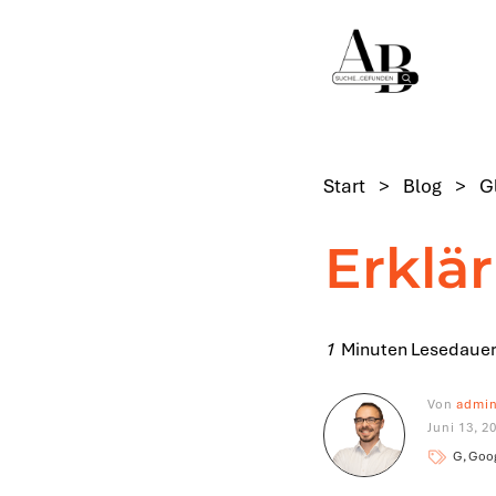
Start
>
Blog
>
G
Erklä
1
Minuten Lesedauer
Von
admi
Juni 13, 2
G, Goo