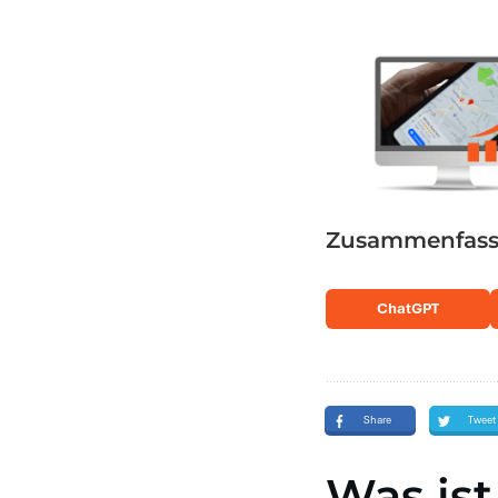
Zusammenfassu
ChatGPT
Share
Tweet
Was ist