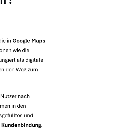
die in
Google Maps
ionen wie die
giert als digitale
hnen den Weg zum
 Nutzer nach
hmen in den
sgefülltes und
e
Kundenbindung
.