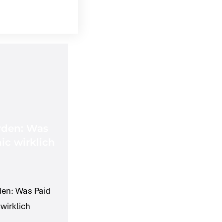
rden: Was
ic wirklich
den: Was Paid
wirklich