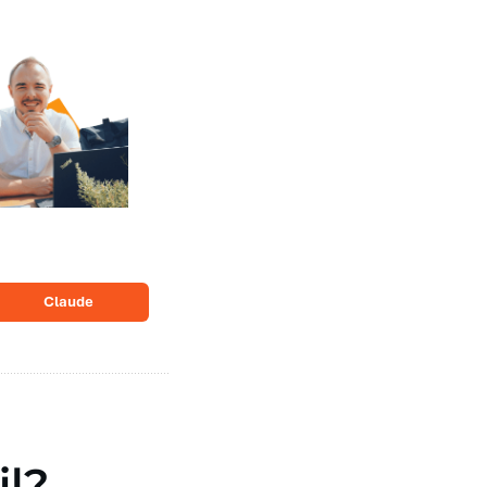
Claude
l
?