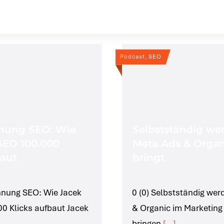
Podcast, SEO
nung SEO: Wie
Selbstständig we
SEO 100.000
Meta Ads & Organ
baut
bringt
hnung SEO: Wie Jacek
0 (0) Selbstständig wer
0 Klicks aufbaut Jacek
& Organic im Marketing 
bringen
[...]