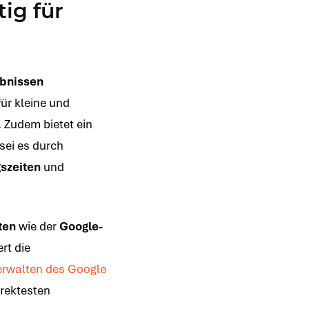
ig für
ebnissen
ür kleine und
 Zudem bietet ein
sei es durch
szeiten
und
ten
wie der
Google-
rt die
erwalten des Google
rrektesten