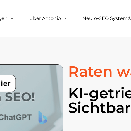
gen
Über Antonio
Neuro-SEO System®
Raten w
KI-getr
Sichtbark