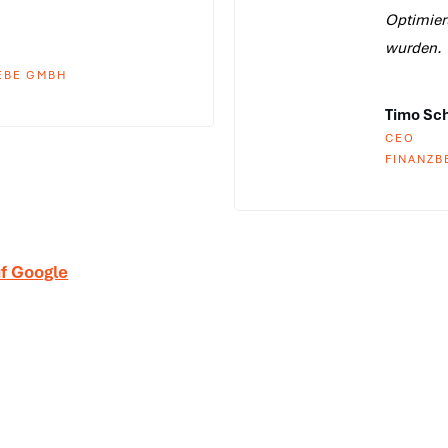
Optimieru
wurden.
EBE GMBH
Timo Sc
CEO
FINANZB
f Google