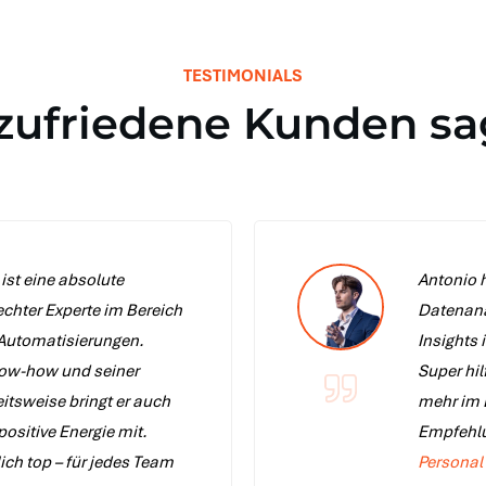
TESTIMONIALS
 zufriedene Kunden sa
 ist eine absolute
Antonio 
 echter Experte im Bereich
Datenana
 Automatisierungen.
Insights
now-how und seiner
Super hil
itsweise bringt er auch
mehr im 
ositive Energie mit.
Empfehlu
ich top – für jedes Team
Personal 