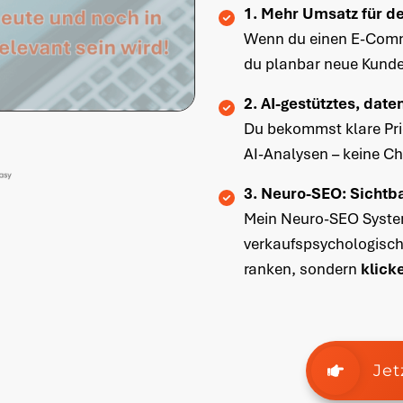
1. Mehr Umsatz für de
Wenn du einen E-Comme
du planbar neue Kunde
2. AI-gestütztes, dat
Du bekommst klare Pri
AI-Analysen – keine Ch
3. Neuro-SEO: Sichtba
Mein Neuro-SEO Syste
verkaufspsychologische
ranken, sondern
klick
Jet