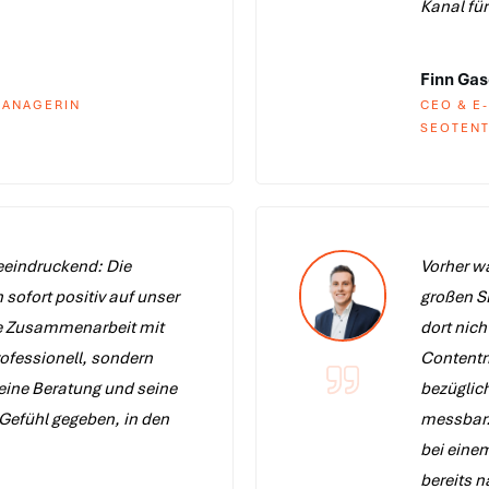
Kanal fü
Finn Ga
MANAGERIN
CEO & E
SEOTENT
eeindruckend: Die
Vorher wa
ofort positiv auf unser
großen S
ie Zusammenarbeit mit
dort nich
rofessionell, sondern
Contentm
ine Beratung und seine
bezüglich
Gefühl gegeben, in den
messbar.
bei einem
bereits 