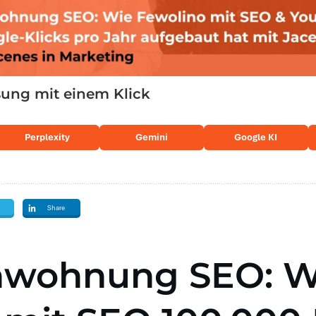
ng mit einem Klick
Perplexity
Gemini
Google KI
Share
nwohnung SEO: W