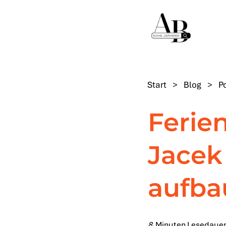
Start
>
Blog
>
P
Ferie
Jacek
aufba
8
Minuten Lesedauer