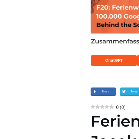
Zusammenfassu
ChatGPT
Share
Tweet
0
(
0
)
Ferie