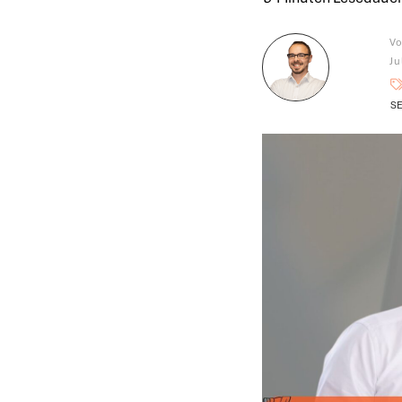
V
Ju
SE