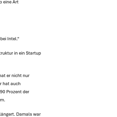
o eine Art
ei Intel.“
uktur in ein Startup
t er nicht nur
Er hat auch
 90 Prozent der
am.
rlängert. Damals war