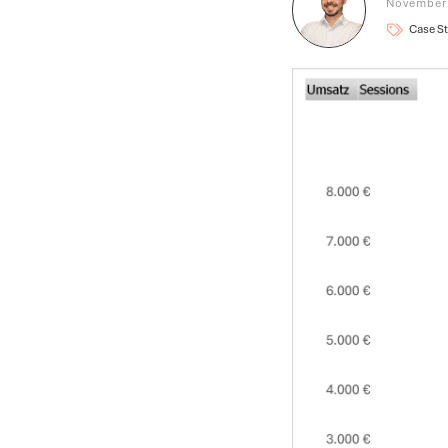
November 
Case S