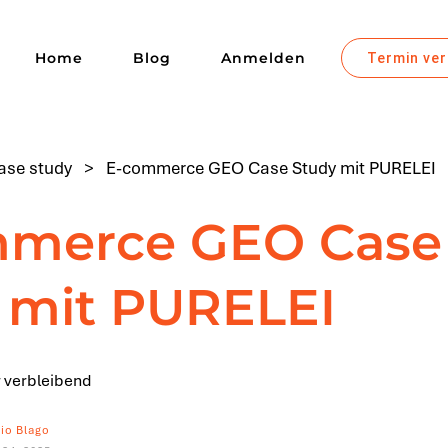
Home
Blog
Anmelden
Termin ve
ase study
>
E-commerce GEO Case Study mit PURELEI
mmerce GEO Case
 mit PURELEI
 verbleibend
io Blago