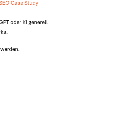
SEO Case Study
GPT oder KI generell
rks.
t werden.