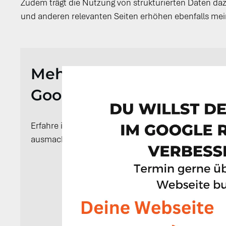
Zudem trägt die Nutzung von strukturierten Daten d
und anderen relevanten Seiten erhöhen ebenfalls me
Mehrwert und Relevanz 
Google-Position
Erfahre in den Slides, warum die Google-Position 
ausmachen kann!
zur Local SEO Checkl
*Kostenlos und unverbindlich