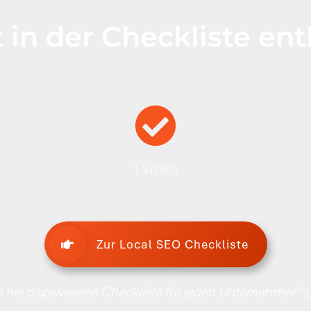
 in der Checkliste en
1 VIDEO
Zur Local SEO Checkliste
h nie dagewesene Checkliste für jeden Unternehmer"
(