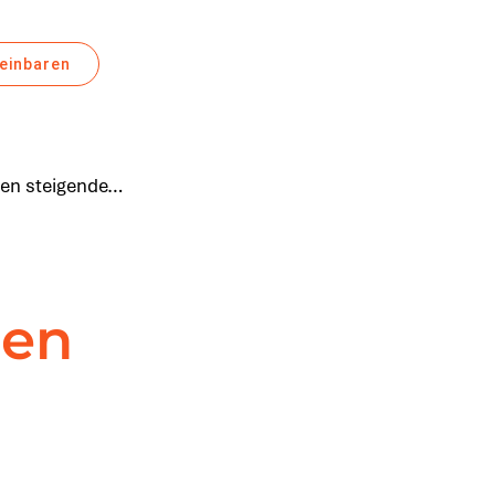
reinbaren
gen steigende…
gen