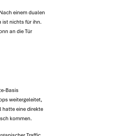
ach einem dualen
st nichts für ihn.
onn an die Tür
ate-Basis
ps weitergeleitet,
hatte eine direkte
nisch kommen.
ganischer Traffic,