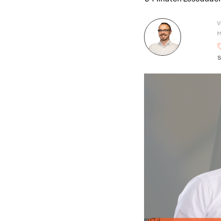
V
M
S