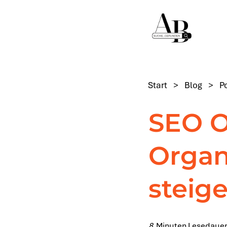
Start
>
Blog
>
P
SEO O
Organ
steig
8
Minuten Lesedauer