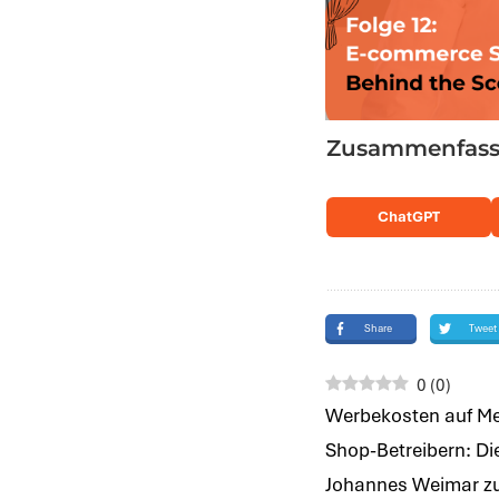
Zusammenfassu
ChatGPT
Share
Tweet
0
(
0
)
Werbekosten auf Met
Shop-Betreibern: Di
Johannes Weimar zu