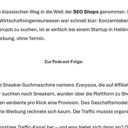
 klassischen Weg in die Welt der
SEO Shops
genommen. N
irtschaftsingenieurwesen war schnell klar: Konzernleben i
rojob zu suchen, ist er einfach bei einem Startup in Heilbr
erbung, ohne Termin.
Zur Podcast-Folge:
ine Sneaker-Suchmaschine namens
Everysize
, die auf Affili
r suchten nach Sneakern, wurden über die Plattform zu Sho
 verdiente pro Klick eine Provision. Das Geschäftsmodell 
te Werbung rechnete sich kaum. Der Traffic musste orga
nstiger Traffic-Kanal her – und was bietet sich dann an? Or