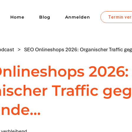
Home
Blog
Anmelden
Termin ve
odcast
>
SEO Onlineshops 2026: Organischer Traffic ge
nlineshops 2026:
ischer Traffic ge
ende…
 verbleibend