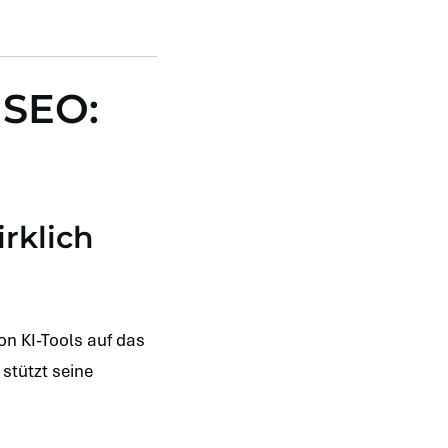
 SEO:
rklich
on KI-Tools auf das
stützt seine