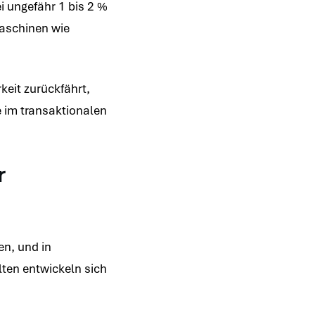
i ungefähr 1 bis 2 %
aschinen wie
keit zurückfährt,
e im transaktionalen
r
en, und in
ten entwickeln sich