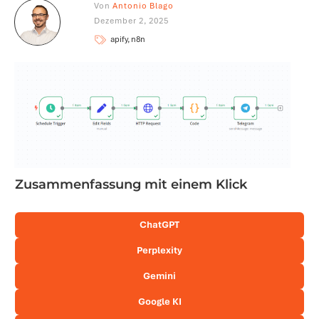
Von
Antonio Blago
Dezember 2, 2025
apify, n8n
Zusammenfassung mit einem Klick
ChatGPT
Perplexity
Gemini
Google KI