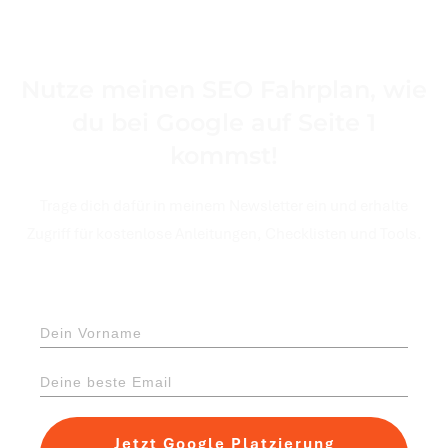
Nutze meinen SEO Fahrplan, wie
du bei Google auf Seite 1
kommst!
Trage dich dafür in meinem Newsletter ein und erhalte
Zugriff für kostenlose Anleitungen, Checklisten und Tools.
Jetzt Google Platzierung