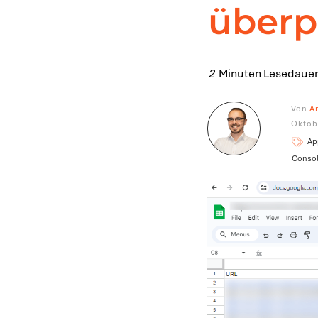
überp
2
Minuten Lesedauer
Von
A
Oktob
Ap
Conso