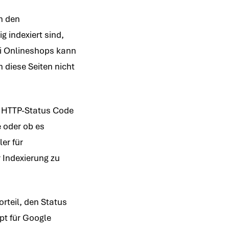
n den
g indexiert sind,
i Onlineshops kann
n diese Seiten nicht
en HTTP-Status Code
 oder ob es
er für
r Indexierung zu
orteil, den Status
pt für Google