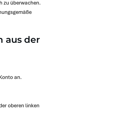
ach zu überwachen.
ordnungsgemäße
n aus der
Konto an.
der oberen linken