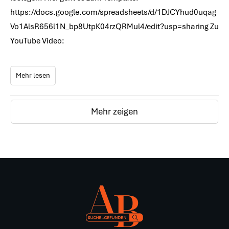
https://docs.google.com/spreadsheets/d/1DJCYhud0uqag
Vo1AlsR656l1N_bp8UtpK04rzQRMul4/edit?usp=sharing Zu
YouTube Video:
Mehr lesen
Mehr zeigen