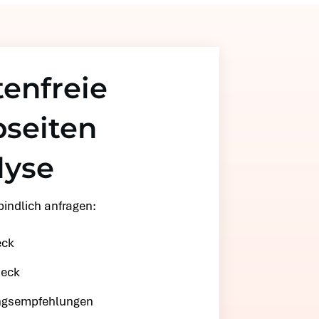
enfreie
seiten
lyse
bindlich anfragen:
eck
eck
gsempfehlungen